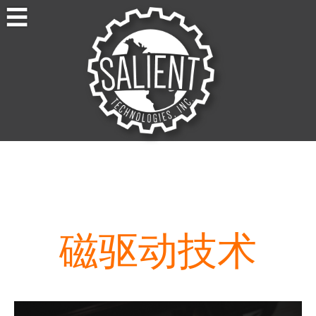
Skip
to
content
Salient Technologies
Product Development
磁驱动技术