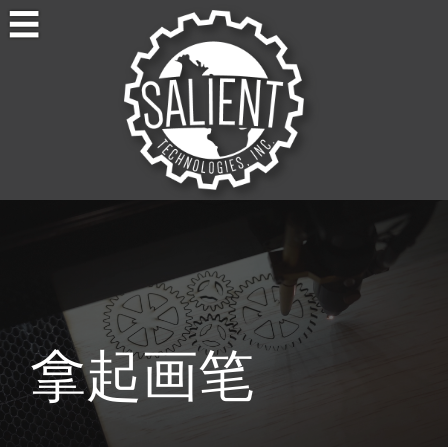
Skip
to
content
Salient Technologies
Product Development
拿起画笔