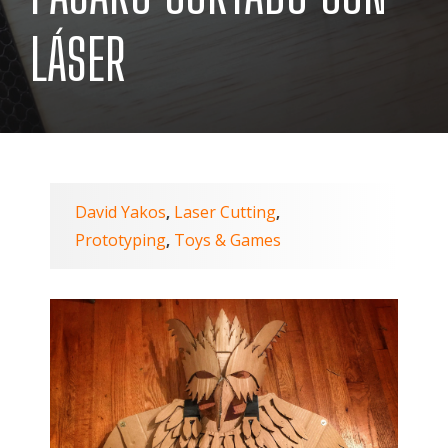
LÁSER
David Yakos
Laser Cutting
,
,
Prototyping
Toys & Games
,