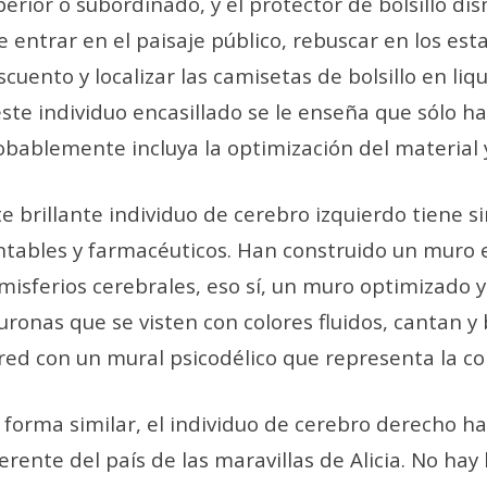
perior o subordinado, y el protector de bolsillo di
e entrar en el paisaje público, rebuscar en los es
scuento y localizar las camisetas de bolsillo en liq
este individuo encasillado se le enseña que sólo ha
obablemente incluya la optimización del material y 
te brillante individuo de cerebro izquierdo tiene s
ntables y farmacéuticos. Han construido un muro e
misferios cerebrales, eso sí, un muro optimizado y
uronas que se visten con colores fluidos, cantan y 
red con un mural psicodélico que representa la c
 forma similar, el individuo de cerebro derecho 
ferente del país de las maravillas de Alicia. No hay