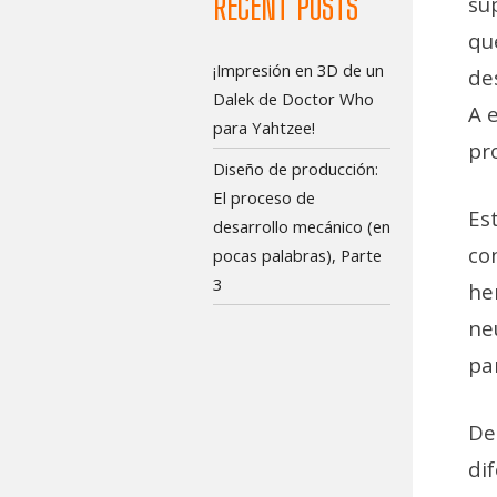
RECENT POSTS
su
qu
¡Impresión en 3D de un
de
Dalek de Doctor Who
A 
para Yahtzee!
pr
Diseño de producción:
El proceso de
Es
desarrollo mecánico (en
co
pocas palabras), Parte
3
he
ne
pa
De
di