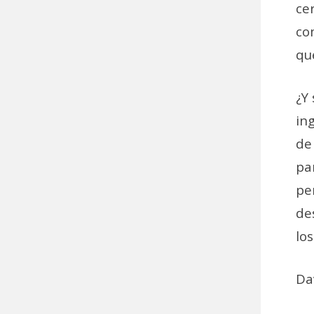
ce
co
qu
¿Y
in
de
pa
pe
de
lo
Da