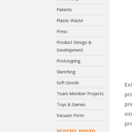
Patents
Plastic Waste
Press
Product Design &
Development
Prototyping
Sketching
Soft Goods
Ex
Team Member Projects
pr
pr
Toys & Games
si
Vacuum Form
pr