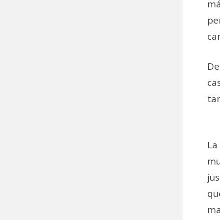
má
pe
ca
De
ca
ta
La
mu
ju
qu
ma